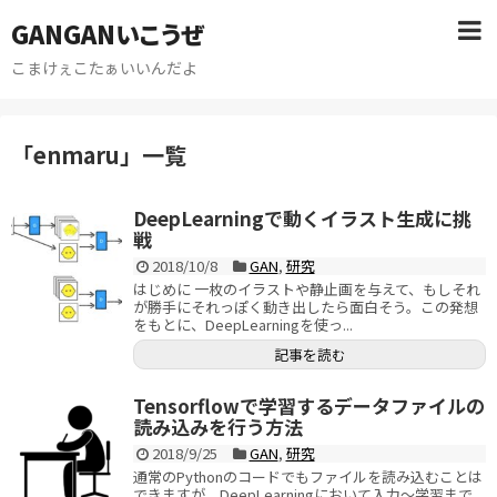
GANGANいこうぜ
こまけぇこたぁいいんだよ
「
enmaru
」
一覧
DeepLearningで動くイラスト生成に挑
戦
2018/10/8
GAN
,
研究
はじめに 一枚のイラストや静止画を与えて、もしそれ
が勝手にそれっぽく動き出したら面白そう。この発想
をもとに、DeepLearningを使っ...
記事を読む
Tensorflowで学習するデータファイルの
読み込みを行う方法
2018/9/25
GAN
,
研究
通常のPythonのコードでもファイルを読み込むことは
できますが、DeepLearningにおいて入力〜学習まで