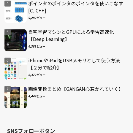
ポインタのポインタのポインタを使いこなす
[C, C++]
9,282ビュー
自宅学習マシンとGPUによる学習高速化
【Deep Learning】
6,381ビュー
iPhoneやiPadをUSBメモリとして使う方法
【２分で紹介】
6,372ビュー
画像変換まとめ【GANGAN心惹かれていく】
4,444ビュー
SNSフォローボタン