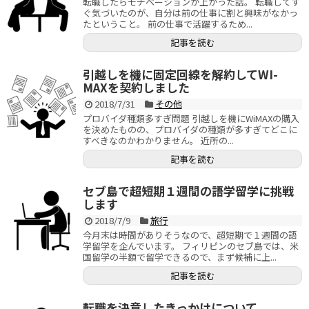
転職したらモチベーションが上がった話。 転職してす
ぐ気づいたのが、自分は前の仕事に割と興味がなかっ
たということ。 前の仕事で活躍するため...
記事を読む
引越しを機に固定回線を解約してWI-
MAXを契約しました
2018/7/31
その他
プロバイダ種類多すぎ問題 引越しを機にWiMAXの購入
を決めたものの、プロバイダの種類が多すぎてどこに
すべきなのかわかりません。 近所の...
記事を読む
セブ島で超短期１週間の語学留学に挑戦
します
2018/7/9
旅行
今月末は時間がありそうなので、超短期で１週間の語
学留学を企んでいます。 フィリピンのセブ島では、米
国留学の半額で留学できるので、まず候補に上...
記事を読む
転職を決意したきっかけについて