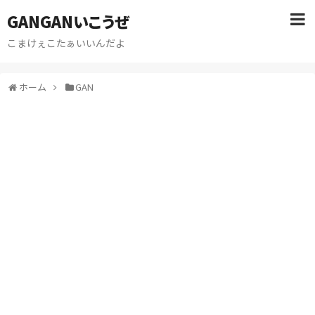
GANGANいこうぜ
こまけぇこたぁいいんだよ
ホーム
GAN