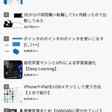
SEからIT研究職へ転職して3ヶ月経ったので比
較してみた
13,775ビュー
ポインタのポインタのポインタを使いこなす
[C, C++]
9,283ビュー
自宅学習マシンとGPUによる学習高速化
【Deep Learning】
6,381ビュー
iPhoneやiPadをUSBメモリとして使う方法
【２分で紹介】
6,372ビュー
画像変換まとめ【GANGAN心惹かれていく】