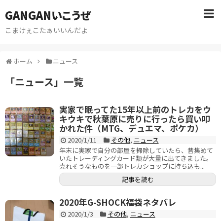
GANGANいこうぜ
こまけぇこたぁいいんだよ
ホーム
ニュース
「
ニュース
」
一覧
実家で眠ってた15年以上前のトレカをウ
キウキで秋葉原に売りに行ったら買い叩
かれた件（MTG、デュエマ、ポケカ）
2020/1/11
その他
,
ニュース
年末に実家で自分の部屋を掃除していたら、昔集めて
いたトレーディングカード類が大量に出てきました。
売れそうなものを一部トレカショップに持ち込も...
記事を読む
2020年G-SHOCK福袋ネタバレ
2020/1/3
その他
,
ニュース