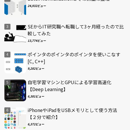
24,932ビュー
SEからIT研究職へ転職して3ヶ月経ったので比
較してみた
13,774ビュー
ポインタのポインタのポインタを使いこなす
[C, C++]
9,282ビュー
自宅学習マシンとGPUによる学習高速化
【Deep Learning】
6,381ビュー
iPhoneやiPadをUSBメモリとして使う方法
【２分で紹介】
6,372ビュー