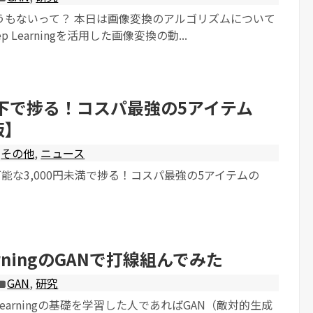
うもないって？ 本日は画像変換のアルゴリズムについて
 Learningを活用した画像変換の動...
円以下で捗る！コスパ最強の5アイテム
版】
その他
,
ニュース
入可能な3,000円未満で捗る！コスパ最強の5アイテムの
earningのGANで打線組んでみた
GAN
,
研究
 Learningの基礎を学習した人であればGAN（敵対的生成