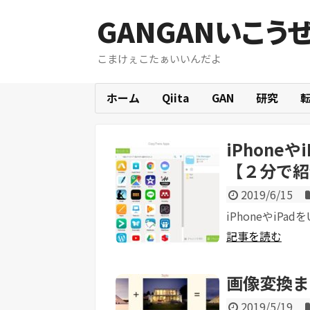
GANGANいこう
こまけぇこたぁいいんだよ
ホーム
Qiita
GAN
研究
iPhone
【２分で紹
2019/6/15
iPhoneやiP
記事を読む
画像変換ま
2019/5/19