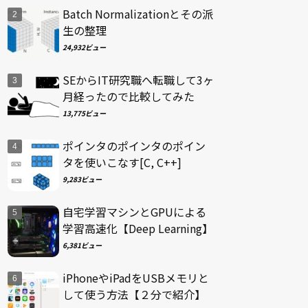
Batch Normalizationとその派
生の整理
24,932ビュー
SEからIT研究職へ転職して3ヶ
月経ったので比較してみた
13,775ビュー
ポインタのポインタのポイン
タを使いこなす[C, C++]
9,283ビュー
自宅学習マシンとGPUによる
学習高速化【Deep Learning】
6,381ビュー
iPhoneやiPadをUSBメモリと
して使う方法【２分で紹介】