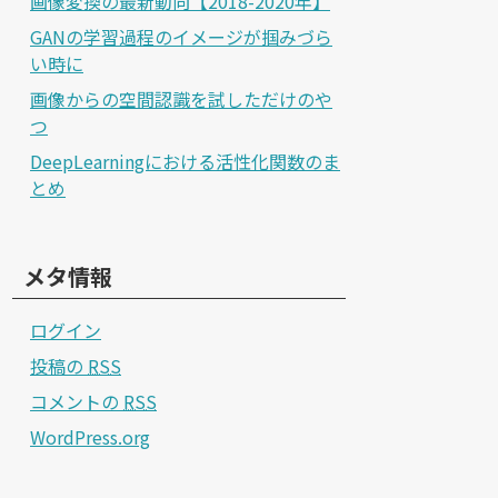
画像変換の最新動向【2018-2020年】
GANの学習過程のイメージが掴みづら
い時に
画像からの空間認識を試しただけのや
つ
DeepLearningにおける活性化関数のま
とめ
メタ情報
ログイン
投稿の
RSS
コメントの
RSS
WordPress.org