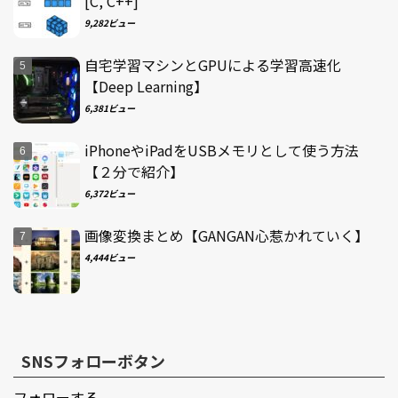
[C, C++]
9,282ビュー
自宅学習マシンとGPUによる学習高速化
【Deep Learning】
6,381ビュー
iPhoneやiPadをUSBメモリとして使う方法
【２分で紹介】
6,372ビュー
画像変換まとめ【GANGAN心惹かれていく】
4,444ビュー
SNSフォローボタン
フォローする